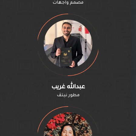
مصمم واجهات
عبدالله غريب
مطور نيتڤ