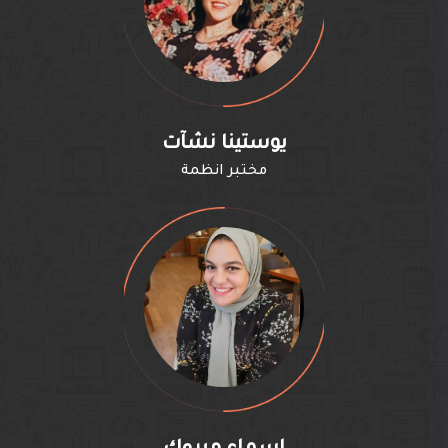
يوستينا نشآت
مختبر انظمة